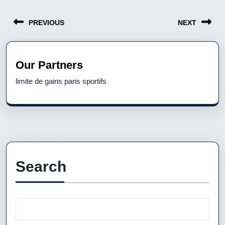
Post
PREVIOUS
NEXT
navigation
Previous
Next
post:
post:
Our Partners
limite de gains paris sportifs
Search