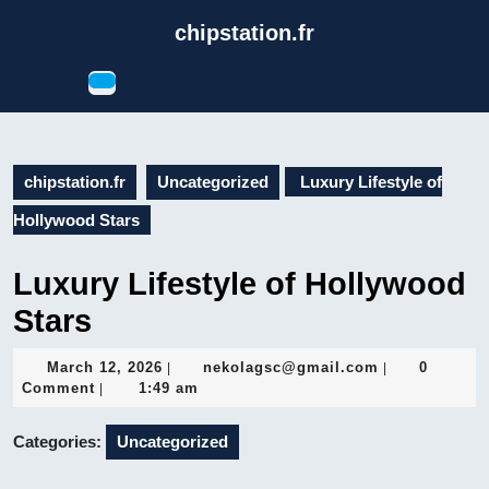
Skip
chipstation.fr
to
content
Open
Skip
Button
to
content
chipstation.fr
Uncategorized
Luxury Lifestyle of
Hollywood Stars
Luxury Lifestyle of Hollywood
Stars
March
nekolagsc@gm
March 12, 2026
nekolagsc@gmail.com
0
|
|
12,
Comment
1:49 am
|
2026
Categories:
Uncategorized