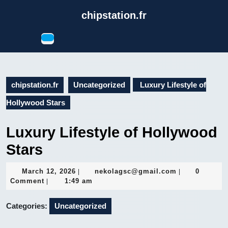
Skip
chipstation.fr
to
content
Open
Skip
Button
to
content
chipstation.fr
Uncategorized
Luxury Lifestyle of
Hollywood Stars
Luxury Lifestyle of Hollywood
Stars
March
nekolagsc@gm
March 12, 2026
nekolagsc@gmail.com
0
|
|
12,
Comment
1:49 am
|
2026
Categories:
Uncategorized