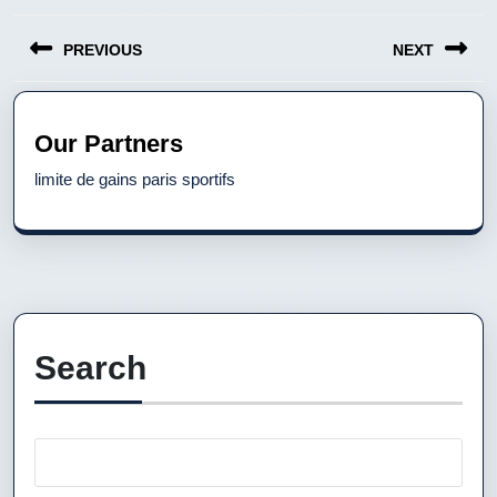
Post
PREVIOUS
NEXT
navigation
Previous
Next
post:
post:
Our Partners
limite de gains paris sportifs
Search